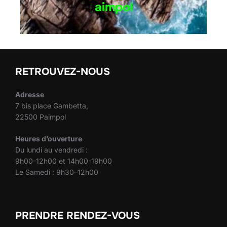
aimpol
RETROUVEZ-NOUS
Adresse
7 bis place Gambetta,
22500 Paimpol
Heures d’ouverture
Du lundi au vendredi :
9h00-12h00 et 14h00-19h00
Le Samedi : 9h30–12h00
PRENDRE RENDEZ-VOUS