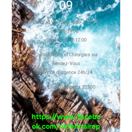
09
Lundi au Vendredi: 9:00-12:00 et
14:00-19:00
Samedi : 9:30-12:00
Consultations et Chirurgies sur
Rendez-Vous
Service d’urgence 24h/24
7 bis place Gambetta, 22500
Paimpol
https://www.facebo
ok.com/veterinairep