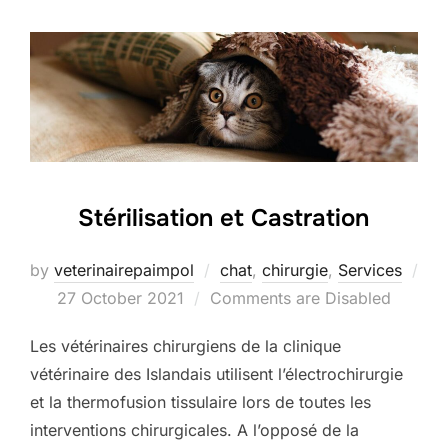
Stérilisation et Castration
by
veterinairepaimpol
chat
,
chirurgie
,
Services
Posted
27 October 2021
Comments are Disabled
on
Les vétérinaires chirurgiens de la clinique
vétérinaire des Islandais utilisent l’électrochirurgie
et la thermofusion tissulaire lors de toutes les
interventions chirurgicales. A l’opposé de la